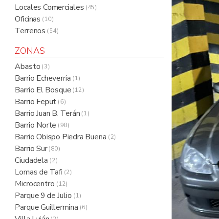
Locales Comerciales
( 45 )
Oficinas
( 10 )
Terrenos
( 54 )
ZONAS
Abasto
( 3 )
Barrio Echeverría
( 1 )
Barrio El Bosque
( 12 )
Barrio Feput
( 6 )
Barrio Juan B. Terán
( 1 )
Barrio Norte
( 98 )
Barrio Obispo Piedra Buena
( 2 )
Barrio Sur
( 80 )
Ciudadela
( 2 )
Lomas de Tafi
( 2 )
Microcentro
( 12 )
Parque 9 de Julio
( 1 )
Parque Guillermina
( 6 )