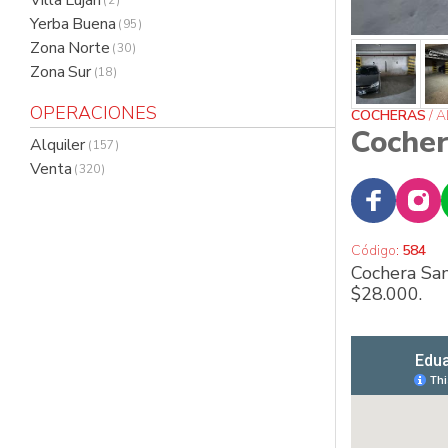
Villa Luján
( 2 )
Yerba Buena
( 95 )
Zona Norte
( 30 )
Zona Sur
( 18 )
OPERACIONES
COCHERAS
/ 
Cocher
Alquiler
( 157 )
Venta
( 320 )
Código:
584
Cochera San
$28.000.