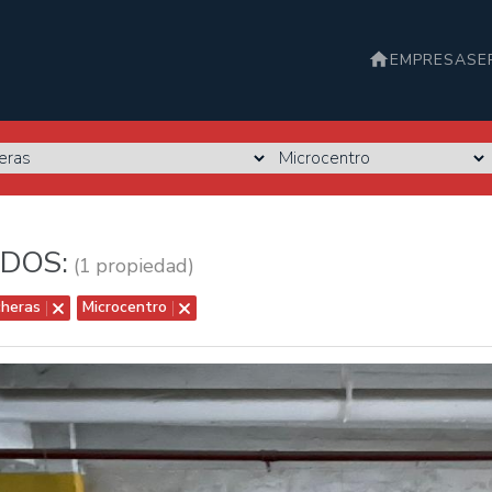
EMPRESA
SE
DOS:
(1 propiedad)
heras
Microcentro