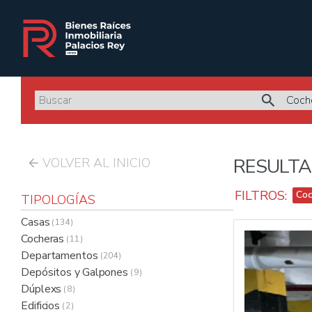
RESULTA
VOLVER AL INICIO
FILTROS:
Coc
TIPOLOGÍAS
Casas
( 134 )
Cocheras
( 11 )
Departamentos
( 204 )
Depósitos y Galpones
( 9 )
Dúplexs
( 8 )
Edificios
( 2 )