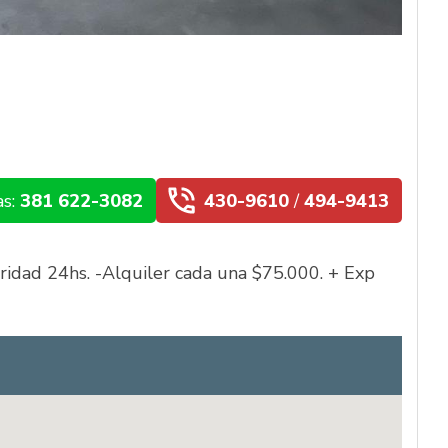
as:
381 622-3082
430-9610
/
494-9413
idad 24hs. -Alquiler cada una $75.000. + Exp